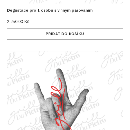
LA
Degustace pro 1 osobu s vinným párováním
PRO
Cena:
2 250,00 Kč
NA
ZEL
PŘIDAT DO KOŠÍKU
OL
RY
TĚ
MER
MI
TA
TR