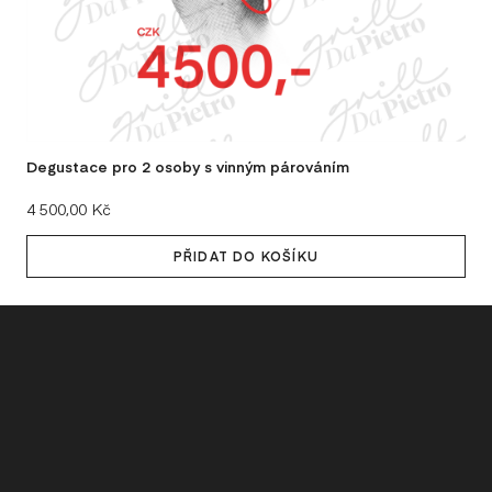
VÝ
DIS
Degustace pro 2 osoby s vinným párováním
Cena:
4 500,00 Kč
PŘIDAT DO KOŠÍKU