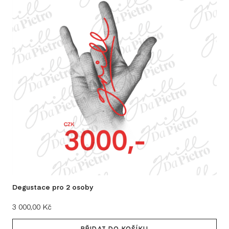
LE
MA
MI
MI
NE
NI
PO
VEC
SE
Degustace pro 2 osoby
GABR
Cena:
3 000,00 Kč
ST
PŘIDAT DO KOŠÍKU