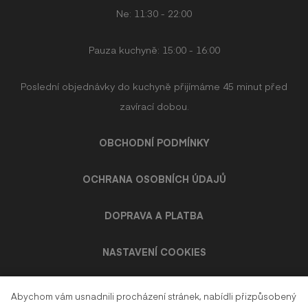
Ne: 11:30 - 22:00
Pauza kuchyně: 15:00 - 16:00
Poslední objednávky do kuchyně přijímáme 45 minut před
zavírací dobou.
OBCHODNÍ PODMÍNKY
OCHRANA OSOBNÍCH ÚDAJŮ
DOPRAVA A PLATBA
NASTAVENÍ COOKIES
Abychom vám usnadnili procházení stránek, nabídli přizpůsobený