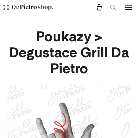
Menu
O N
Poukazy >
VÍN
Degustace Grill Da
VÍ
Pietro
VÍ
VÍ
VÍ
VÍ
VINA
BA