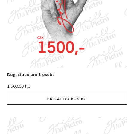
CA
CA
CO
DI
EN
Degustace pro 1 osobu
FO
Cena:
1 500,00 Kč
GU
PŘIDAT DO KOŠÍKU
KO
LA
LA