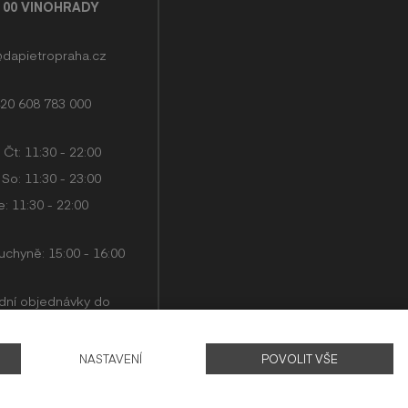
0 00 VINOHRADY
@dapietropraha.cz
20 608 783 000
 Čt: 11:30 - 22:00
 So: 11:30 - 23:00
: 11:30 - 22:00
uchyně: 15:00 - 16:00
dní objednávky do
 přijímáme 45 minut
d zavírací dobou.
NASTAVENÍ
POVOLIT VŠE