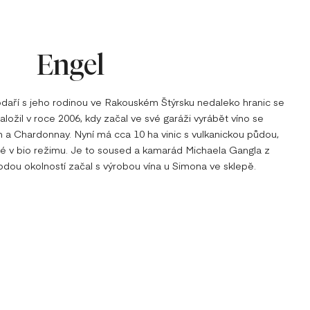
Engel
daří s jeho rodinou ve Rakouském Štýrsku nedaleko hranic se
aložil v roce 2006, kdy začal ve své garáži vyrábět víno se
ín a Chardonnay. Nyní má cca 10 ha vinic s vulkanickou půdou,
 v bio režimu. Je to soused a kamarád Michaela Gangla z
hodou okolností začal s výrobou vína u Simona ve sklepě.