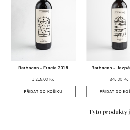
Barbacan - Fracia 2018
Barbacan - Jazpé
Cena:
Cena:
1 215,00 Kč
845,00 Kč
PŘIDAT DO KOŠÍKU
PŘIDAT DO KO
Tyto produkty j