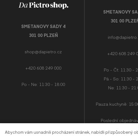
SMETANOVY SA
301 00 PLZE
SMETANOVY SADY 4
301 00 PLZEŇ
info@dapietro
shop@dapietro.cz
+420 608 249 
+420 608 249 000
Po - Čt: 11:30 - 
Pá - So: 11:30 - 
Po - Ne: 11:30 - 18:00
Ne: 11:30 - 21
Pauza kuchyně: 15:00
Poslední objedná
kuchyně přijímáme 
Abychom vám usnadnili procházení stránek, nabídli přizpůsobený 