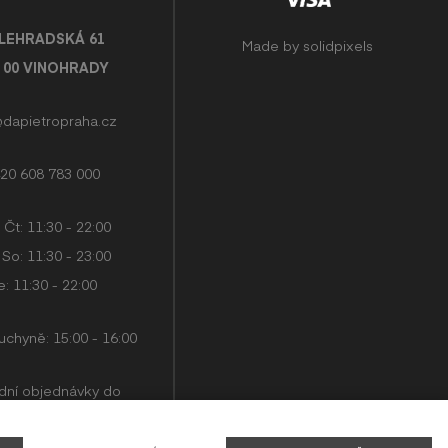
LEHRADSKÁ 61
Made by
solidpixels
0 00 VINOHRADY
@dapietropraha.cz
20 608 783 000
 Čt: 11:30 - 22:00
 So: 11:30 - 23:00
: 11:30 - 22:00
uchyně: 15:00 - 16:00
dní objednávky do
 přijímáme 45 minut