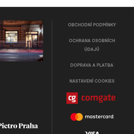
OBCHODNÍ PODMÍNKY
OCHRANA OSOBNÍCH
ÚDAJŮ
DOPRAVA A PLATBA
NASTAVENÍ COOKIES