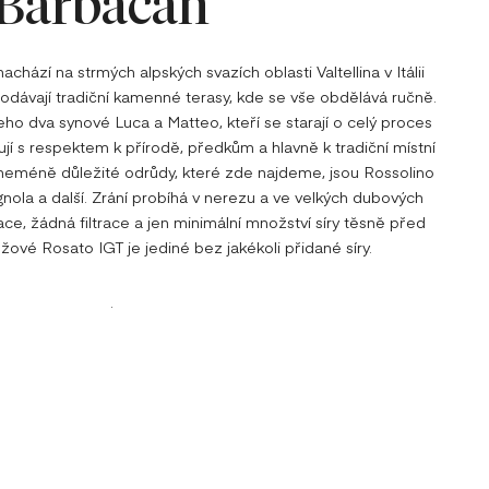
Barbacan
achází na strmých alpských svazích oblasti Valtellina v Itálii
dávají tradiční kamenné terasy, kde se vše obdělává ručně.
jeho dva synové Luca a Matteo, kteří se starají o celý proces
čují s respektem k přírodě, předkům a hlavně k tradiční místní
neméně důležité odrůdy, které zde najdeme, jsou Rossolino
gnola a další. Zrání probíhá v nerezu a ve velkých dubových
e, žádná filtrace a jen minimální množství síry těsně před
ůžové Rosato IGT je jediné bez jakékoli přidané síry.
.