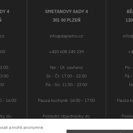
DY 4
SMETANOVY SADY 4
BĚ
Ň
301 00 PLZEŇ
12
.cz
info@dapietro.cz
info
000
+420 608 249 239
+4
22:00
Ne - Út: zavřeno
Po -
23:00
St - Čt: 17:00 - 22:00
Pá -
:00
Pá - So: 11:30 - 23:00
Ne
 - 16:00
Pauza kuchyně: 16:00 - 17:00
Pauza k
vky do
Poslední objednávky do
Posle
45 minut
kuchyně přijímáme 45 minut
kuchyně
obsah a mohli anonymně