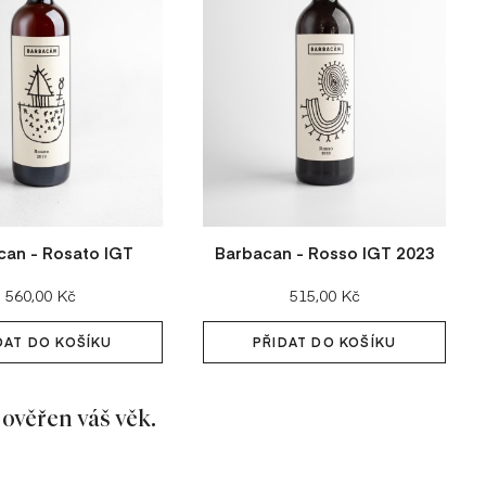
can - Rosato IGT
Barbacan - Rosso IGT 2023
Cena:
Cena:
560,00 Kč
515,00 Kč
DAT DO KOŠÍKU
PŘIDAT DO KOŠÍKU
 ověřen váš věk.