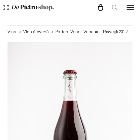
Menu
O N
Vína
Vína červená
Podere Veneri Vecchio - Risvegli 2022
VÍN
VÍ
VÍ
VÍ
VÍ
VÍ
VINA
BA