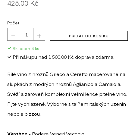
Původní
Cena:
425,00 Kč
LE
cena:
MA
Počet
MI
PŘIDAT DO KOŠÍKU
MI
Skladem
4
ks
Při nákupu nad 1 500,00 Kč doprava zdarma.
NE
NI
Bílé víno z hroznů Grieco a Ceretto macerované na
slupkách z modrých hroznů Aglianico a Camaiola.
PO
VEC
Svěží a zároveň komplexní velmi lehce pitelné víno.
Pijte vychlazené. Výborné s talířem italských uzenin
SE
GABR
nebo s pizzou.
ST
Výrobce
- Podere Veneri Vecchio