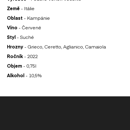
ALK
Země
- Itálie
Oblast
- Kampánie
POU
Víno
- Červené
PO
Styl
- Suché
DA 
Hrozny
- Grieco, Ceretto, Aglianico, Camaiola
PO
Ročník
- 2022
PIE
Objem
- 0,75l
DE
Alkohol
- 10,5%
DA 
ITA
POT
HO