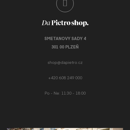
VÝ
DIS
SMETANOVY SADY 4
301 00 PLZEŇ
shop@dapietro.cz
+420 608 249 000
Po - Ne: 11:30 - 18:00