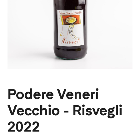
CA
CA
CO
DI
EN
FO
Podere Veneri
GU
Vecchio - Risvegli
KO
LA
2022
LA