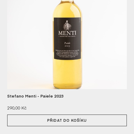
LE
MA
MI
MI
NE
NI
PO
VEC
Stefano Menti - Paiele 2023
SE
Cena:
290,00 Kč
GABR
PŘIDAT DO KOŠÍKU
ST