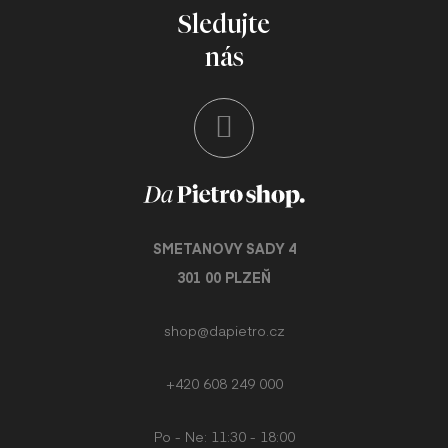
LA
Sledujte
PRO
nás
NA
ZEL
OL
RY
TĚ
SMETANOVY SADY 4
301 00 PLZEŇ
MER
shop@dapietro.cz
MI
TA
+420 608 249 000
TR
Po - Ne: 11:30 - 18:00