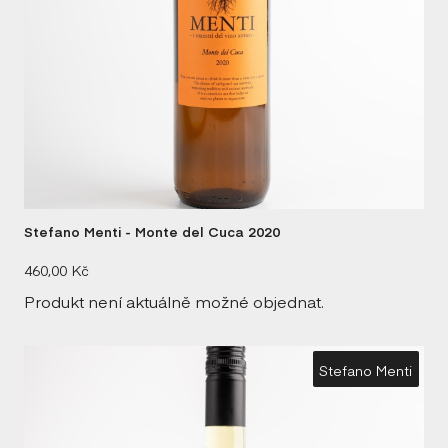
CA
CA
CO
DI
EN
Stefano Menti - Monte del Cuca 2020
FO
Cena:
460,00 Kč
GU
Produkt není aktuálně možné objednat.
KO
Stefano Menti
LA
LA