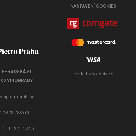
NASTAVENÍ COOKIES
LEHRADSKÁ 61
Made by
solidpixels
0 00 VINOHRADY
@dapietropraha.cz
20 608 783 000
 Čt: 11:30 - 22:00