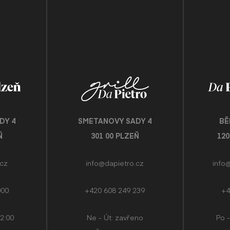
DY 4
SMETANOVY SADY 4
BĚ
Ň
301 00 PLZEŇ
12
.cz
info@dapietro.cz
info
000
+420 608 249 239
+4
22:00
Ne - Út: zavřeno
Po -