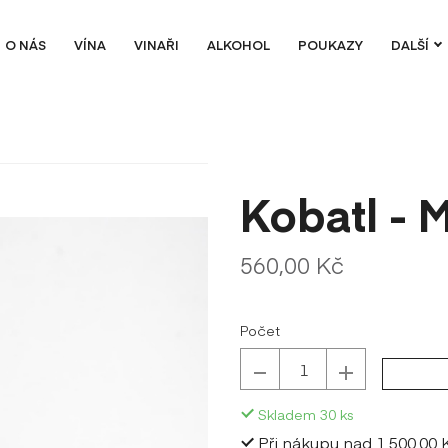
O NÁS
VÍNA
VINAŘI
ALKOHOL
POUKAZY
DALŠÍ
Kobatl - M
Původní
Cena:
560,00 Kč
cena:
Počet
Skladem
30
ks
Při nákupu nad 1 500,00