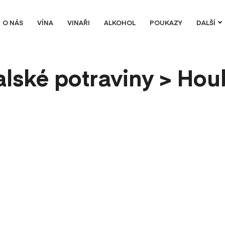
O NÁS
VÍNA
VINAŘI
ALKOHOL
POUKAZY
DALŠÍ
talské potraviny > Hou