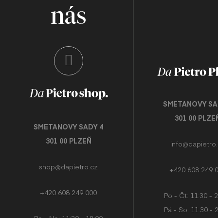
nás
SMETANOVY SA
301 00 PLZE
SMETANOVY SADY 4
301 00 PLZEŇ
info@dapietro
shop@dapietro.cz
+420 608 249 
+420 608 249 000
Po - Čt: 11:30 - 
Pá - So: 11:30 - 
Po - Ne: 11:30 - 18:00