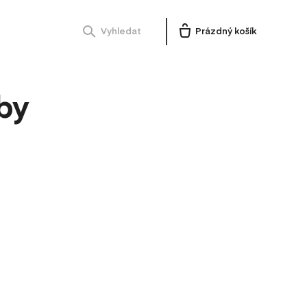
Vyhledat
Prázdný košík
by