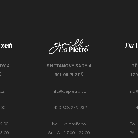
DY 4
SMETANOVY SADY 4
BĚ
Ň
301 00 PLZEŇ
12
.cz
info@dapietro.cz
info
000
+420 608 249 239
+4
22:00
Ne - Út: zavřeno
Po -
23:00
St - Čt: 17:00 - 22:00
Pá -