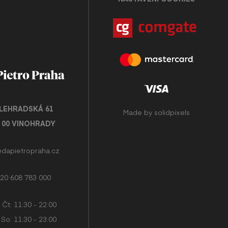
LEHRADSKÁ 61
Made by
solidpixels
0 00 VINOHRADY
@dapietropraha.cz
20 608 783 000
 Čt: 11:30 - 22:00
 So: 11:30 - 23:00