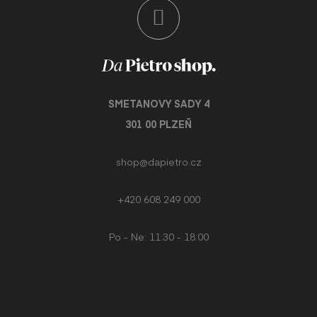
VÝ
DIS
SMETANOVY SADY 4
301 00 PLZEŇ
shop@dapietro.cz
+420 608 249 000
Po - Ne: 11:30 - 18:00