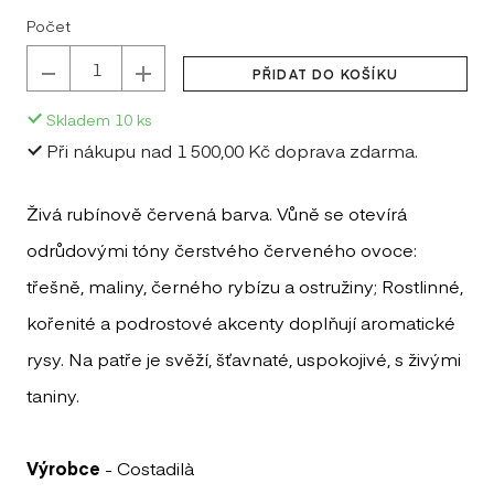
LE
Počet
MA
PŘIDAT DO KOŠÍKU
MI
Skladem
10
ks
Při nákupu nad 1 500,00 Kč doprava zdarma.
MI
NE
Živá rubínově červená barva. Vůně se otevírá
odrůdovými tóny čerstvého červeného ovoce:
NI
třešně, maliny, černého rybízu a ostružiny; Rostlinné,
PO
kořenité a podrostové akcenty doplňují aromatické
VEC
rysy. Na patře je svěží, šťavnaté, uspokojivé, s živými
SE
taniny.
GABR
ST
Výrobce
- Costadilà