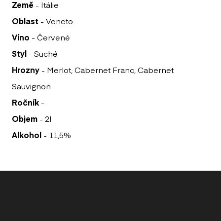
Země
- Itálie
ALK
Oblast
- Veneto
POU
Víno
- Červené
Styl
- Suché
PO
Hrozny
- Merlot, Cabernet Franc, Cabernet
DA 
Sauvignon
PO
Ročník
-
PIE
Objem
- 2l
DE
Alkohol
- 11,5%
DA 
ITA
POT
HO